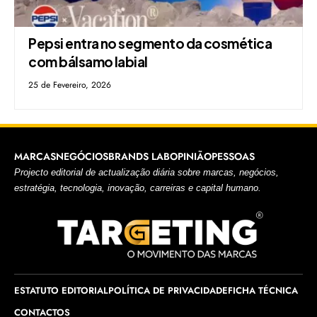
Pepsi entra no segmento da cosmética
com bálsamo labial
25 de Fevereiro, 2026
MARCAS
NEGÓCIOS
BRANDS LAB
OPINIÃO
PESSOAS
Projecto editorial de actualização diária sobre marcas, negócios,
estratégia, tecnologia, inovação, carreiras e capital humano.
ESTATUTO EDITORIAL
POLÍTICA DE PRIVACIDADE
FICHA TÉCNICA
CONTACTOS