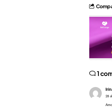
Compar
Publicidade
1 co
Iri
28 d
Amo