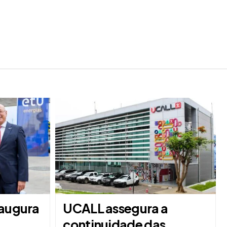
naugura
UCALL assegura a
continuidade das