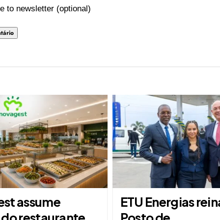
e to newsletter (optional)
st assume
ETU Energias rei
 do restaurante
Posto de