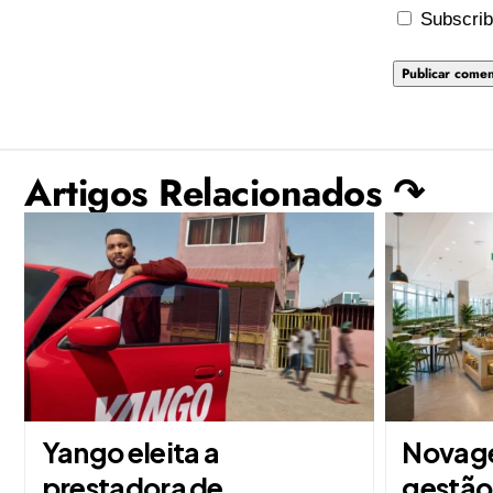
Subscrib
Artigos Relacionados ↷
Yango eleita a
Novage
prestadora de
gestão