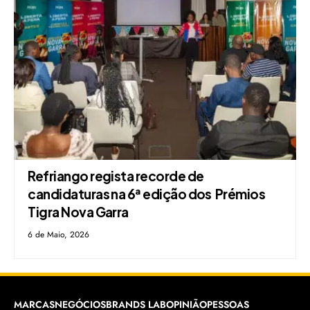
Refriango regista recorde de
candidaturas na 6ª edição dos Prémios
Tigra Nova Garra
6 de Maio, 2026
MARCAS
NEGÓCIOS
BRANDS LAB
OPINIÃO
PESSOAS