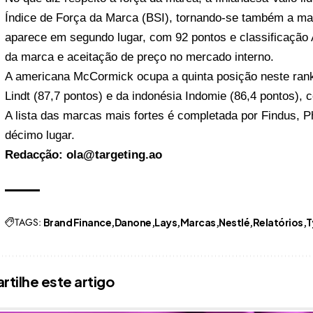
Índice de Força da Marca (BSI), tornando-se também a marc
aparece em segundo lugar, com 92 pontos e classificação
da marca e aceitação de preço no mercado interno.
A americana McCormick ocupa a quinta posição neste ranki
Lindt (87,7 pontos) e da indonésia Indomie (86,4 pontos),
A lista das marcas mais fortes é completada por Findus, Phi
décimo lugar.
Redacção: ola@targeting.ao
TAGS:
Brand Finance
Danone
Lays
Marcas
Nestlé
Relatórios
T
tilhe este artigo