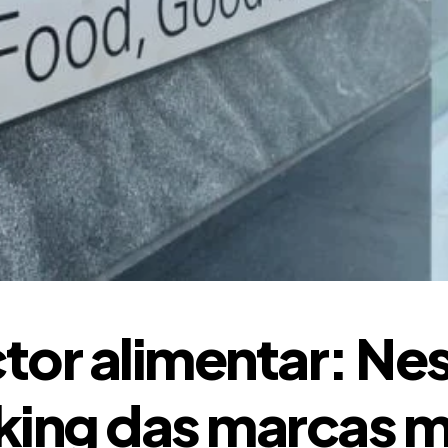
tor alimentar: Nest
king das marcas m