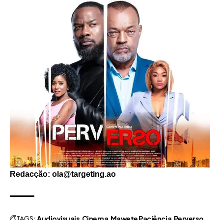
Redacção: ola@targeting.ao
TAGS:
Audiovisuais
Cinema
Mawete Paciência
Perverso