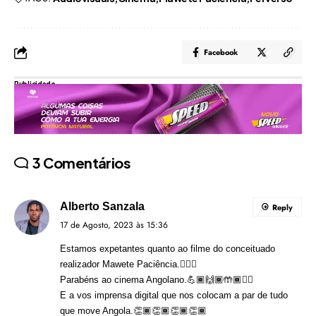
Facebook
Publicidade
3 Comentários
Alberto Sanzala
Reply
17 de Agosto, 2023 às 15:36
Estamos expetantes quanto ao filme do conceituado
realizador Mawete Paciência.🙅🏾‍♂️
Parabéns ao cinema Angolano.💪🏾🙌🏾🤲🏾✊🏾
E a vos imprensa digital que nos colocam a par de tudo
que move Angola.👏🏾👏🏾👏🏾👏🏾