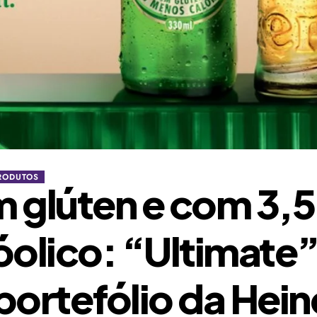
RODUTOS
 glúten e com 3,5
óolico: “Ultimate”
portefólio da Hei