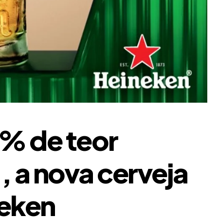
% de teor
, a nova cerveja
neken