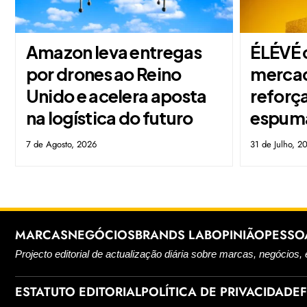
Amazon leva entregas
ÉLÉVÉ 
por drones ao Reino
mercad
Unido e acelera aposta
reforç
na logística do futuro
espum
7 de Agosto, 2026
31 de Julho, 2
MARCAS
NEGÓCIOS
BRANDS LAB
OPINIÃO
PESSO
Projecto editorial de actualização diária sobre marcas, negócios, 
ESTATUTO EDITORIAL
POLÍTICA DE PRIVACIDADE