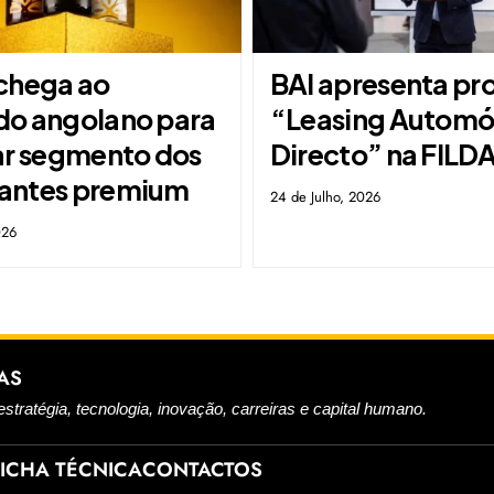
chega ao
BAI apresenta pr
o angolano para
“Leasing Automó
ar segmento dos
Directo” na FILD
antes premium
24 de Julho, 2026
026
AS
estratégia, tecnologia, inovação, carreiras e capital humano.
FICHA TÉCNICA
CONTACTOS