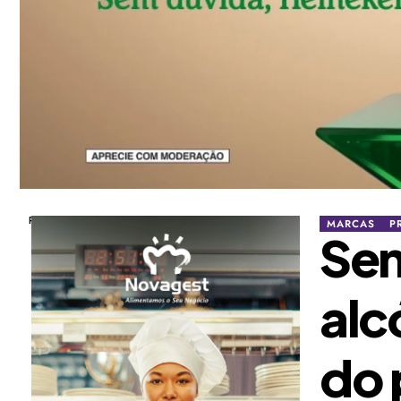
Publicidade
MARCAS
P
Sem
alc
do 