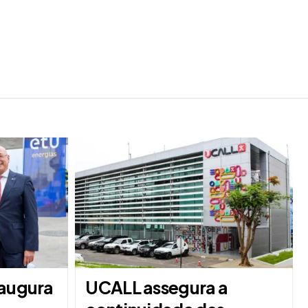
naugura
UCALL assegura a