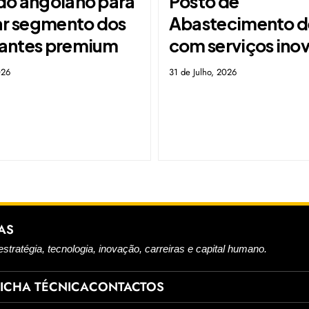
o angolano para
Posto de
ar segmento dos
Abastecimento d
antes premium
com serviços ino
026
31 de Julho, 2026
AS
estratégia, tecnologia, inovação, carreiras e capital humano.
FICHA TÉCNICA
CONTACTOS