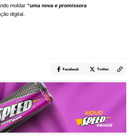
sando moldar
“uma nova e promissora
ão digital.
Facebook
Twitter