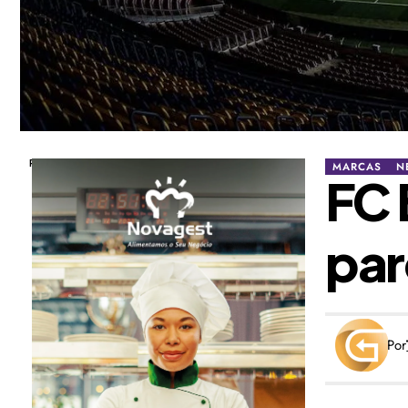
Publicidade
MARCAS
N
FC 
par
Por