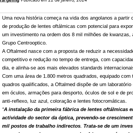
Targeting
Publicado em 22 de Janeiro, 2024
Uma nova história começa na vida dos angolanos a partir
de produção de lentes oftálmicas com potencial para expo
um investimento na ordem dos 8 mil milhões de kwanzas,
Grupo
Centrooptico
.
A Oftalmed nasce com a proposta de reduzir a necessidade
competitivo e redução no tempo de entrega, com capacidad
dia, e alinha-se aos mais elevados standards internacionai
Com uma área de 1.800 metros quadrados, equipado com t
quadros qualificados, a Oftalmed dispõe de um laboratório
em óculos, armações para desporto, óculos de sol e de pro
anti-reflexo, luz azul, coloração e lentes fotocromáticas.
“
A instalação da primeira fábrica de lentes oftálmicas
actividade do sector da óptica, prevendo-se cresciment
mil postos de trabalho indirectos
.
Trata-se de um inves