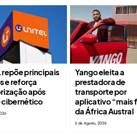
 repõe principais
Yango eleita a
s e reforça
prestadora de
rização após
transporte por
 cibernético
aplicativo “mais 
da África Austral
2026
6 de Agosto, 2026