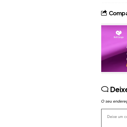
Compar
Publicidade
Deix
O seu endereç