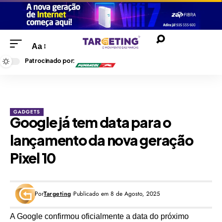
Aa
Patrocinado por:
GADGETS
Google já tem data para o
lançamento da nova geração
Pixel 10
Por
Targeting
Publicado em 8 de Agosto, 2025
A
Google
confirmou oficialmente a data do próximo