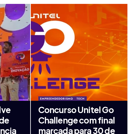
EMPREENDEDORISMO
TECH
lve
Concurso Unitel Go
ade
Challenge com final
ância
marcada para 30 de