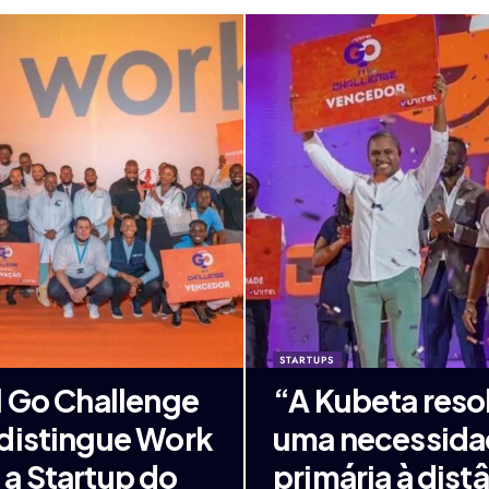
STARTUPS
l Go Challenge
“A Kubeta reso
distingue Work
uma necessid
a Startup do
primária à dist