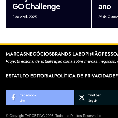
GO Challenge
ano
2 de Abril, 2025
29 de Outubr
MARCAS
NEGÓCIOS
BRANDS LAB
OPINIÃO
PESSO
Projecto editorial de actualização diária sobre marcas, negócios, 
ESTATUTO EDITORIAL
POLÍTICA DE PRIVACIDADE
Facebook
Twitter
Like
Seguir
© Copyright TARGETING 2026. Todos os Direitos Reservados