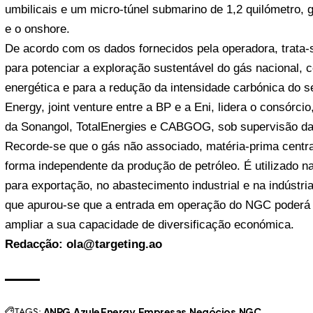
umbilicais e um micro-túnel submarino de 1,2 quilómetro, g
e o onshore.
De acordo com os dados fornecidos pela operadora, trata-
para potenciar a exploração sustentável do gás nacional, c
energética e para a redução da intensidade carbónica do s
Energy, joint venture entre a BP e a Eni, lidera o consórci
da Sonangol, TotalEnergies e CABGOG, sob supervisão d
Recorde-se que o gás não associado, matéria-prima centra
forma independente da produção de petróleo. É utilizado n
para exportação, no abastecimento industrial e na indústria 
que apurou-se que a entrada em operação do NGC poderá r
ampliar a sua capacidade de diversificação económica.
Redacção: ola@targeting.ao
TAGS:
ANPG
Azule Energy
Empresas
Negócios
NGC