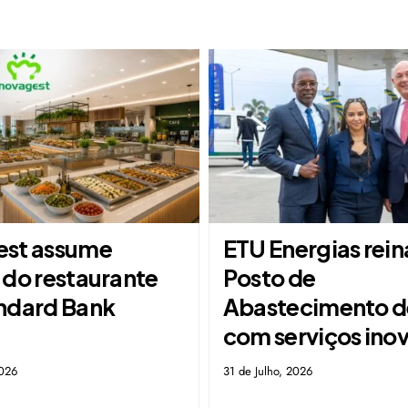
st assume
ETU Energias rei
 do restaurante
Posto de
ndard Bank
Abastecimento d
a
com serviços ino
2026
31 de Julho, 2026