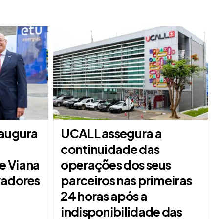
naugura
UCALL assegura a
continuidade das
e Viana
operações dos seus
vadores
parceiros nas primeiras
24 horas após a
indisponibilidade das