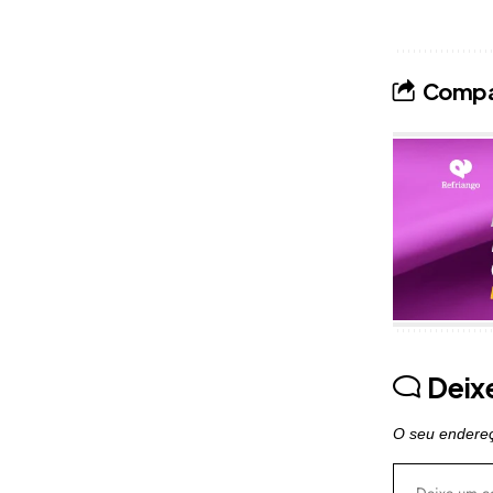
Compar
Publicidade
Deix
O seu endereç