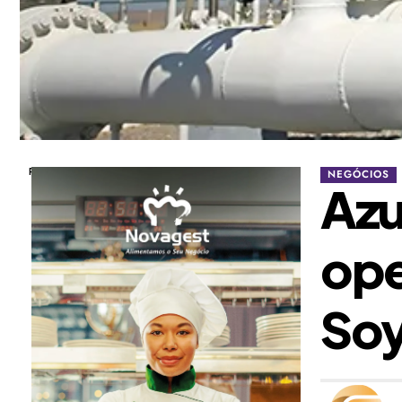
Publicidade
NEGÓCIOS
Azu
ope
So