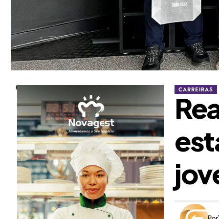
Publicidade
CARREIRAS
Rea
est
jov
Por