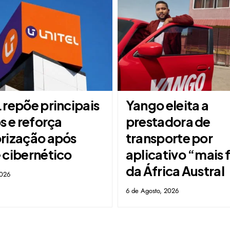
 repõe principais
Yango eleita a
s e reforça
prestadora de
rização após
transporte por
 cibernético
aplicativo “mais 
da África Austral
2026
6 de Agosto, 2026