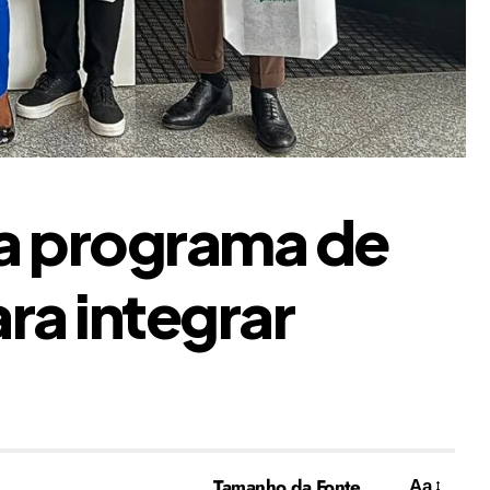
ça programa de
ra integrar
Tamanho da Fonte
Aa