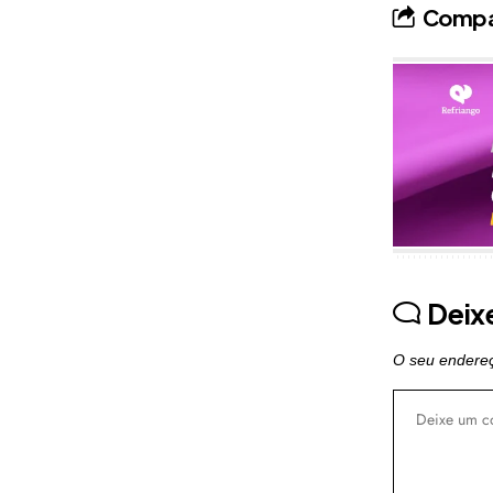
Compar
Publicidade
Deix
O seu endereç