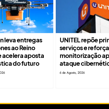
 leva entregas
UNITEL repõe pri
ones ao Reino
serviços e reforç
e acelera aposta
monitorização a
stica do futuro
ataque cibernéti
2026
6 de Agosto, 2026