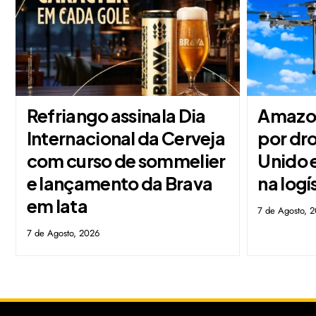
Refriango assinala Dia
Amazon
Internacional da Cerveja
por dr
com curso de sommelier
Unido 
e lançamento da Brava
na logí
em lata
7 de Agosto, 
7 de Agosto, 2026