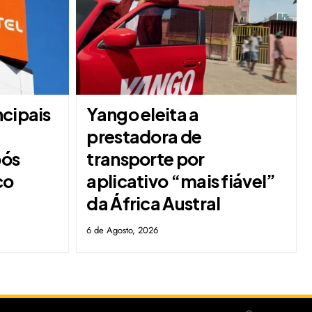
ncipais
Yango eleita a
a
prestadora de
pós
transporte por
co
aplicativo “mais fiável”
da África Austral
6 de Agosto, 2026