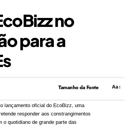
EcoBizz no
o para a
Es
Tamanho da Fonte
Aa
o lançamento oficial do
EcoBizz
, uma
pretende responder aos constrangimentos
m o quotidiano de grande parte das