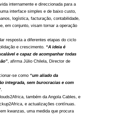
ida internamente e direccionada para a
uma interface simples e de baixo custo,
os, logística, facturação, contabilidade,
ue, em conjunto, visam tornar a operação
ar resposta a diferentes etapas do ciclo
olidação e crescimento.
“A ideia é
scalável e capaz de acompanhar todas
são”
, afirma Júlio Chilela, Director de
cionar-se como
“um aliado da
ão integrada, sem burocracias e com
”
.
 Clouds2Africa, também da Angola Cables, e
ckup2Africa, e actualizações contínuas.
to em kwanzas, uma medida que procura