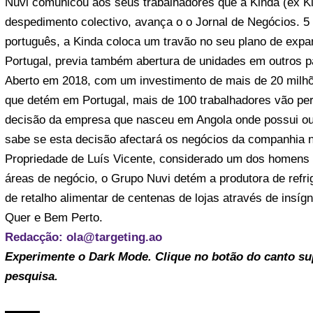
Nuvi comunicou aos seus trabalhadores que a
Kinda
(ex K
despedimento colectivo,
avança
o o Jornal de Negócios. 5
português, a Kinda coloca um travão no seu plano de exp
Portugal, previa também abertura de unidades em outros p
Aberto em 2018, com um investimento de mais de 20 milhõe
que detém em Portugal, mais de 100 trabalhadores vão pe
decisão da empresa que nasceu em Angola onde possui out
sabe se esta decisão afectará os negócios da companhia 
Propriedade de Luís Vicente, considerado um dos homens m
áreas de negócio, o Grupo Nuvi detém a produtora de refr
de retalho alimentar de centenas de lojas através de ins
Quer e Bem Perto.
Redacção: ola@targeting.ao
Experimente o Dark Mode. Clique no botão do canto supe
pesquisa.