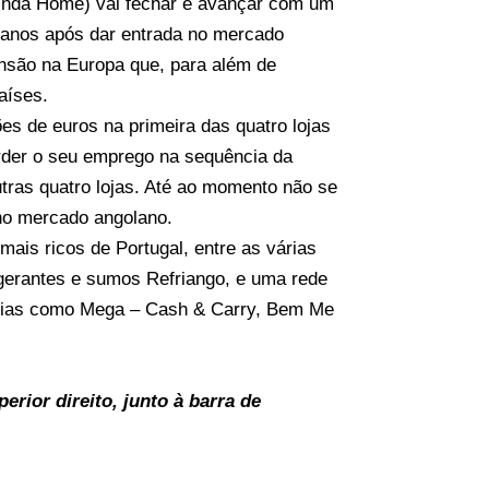
inda Home) vai fechar e avançar com um
 anos após dar entrada no mercado
ansão na Europa que, para além de
aíses.
s de euros na primeira das quatro lojas
rder o seu emprego na sequência da
ras quatro lojas. Até ao momento não se
no mercado angolano.
ais ricos de Portugal, entre as várias
igerantes e sumos Refriango, e uma rede
ígnias como Mega – Cash & Carry, Bem Me
rior direito, junto à barra de