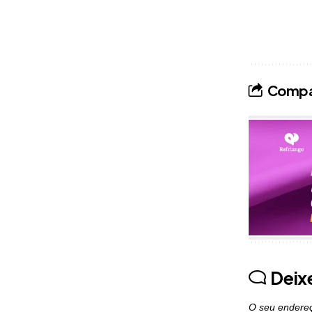
Compar
Publicidade
Deix
O seu endereç