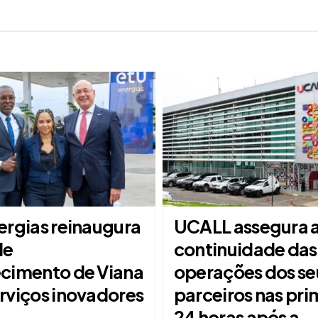
ergias reinaugura
UCALL assegura 
de
continuidade das
cimento de Viana
operações dos se
rviços inovadores
parceiros nas pri
24 horas após a