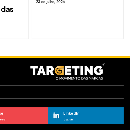
23 de Julho, 2026
 das
be
LinkedIn
r-se
Seguir